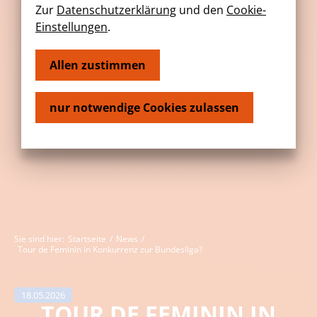
Zur
Datenschutzerklärung
und den
Cookie-
Einstellungen
.
Allen zustimmen
nur notwendige Cookies zulassen
Sie sind hier:
Startseite
/
News
/
Tour de Feminin in Konkurrenz zur Bundesliga?
NEWS
18.05.2026
TOUR DE FEMININ IN